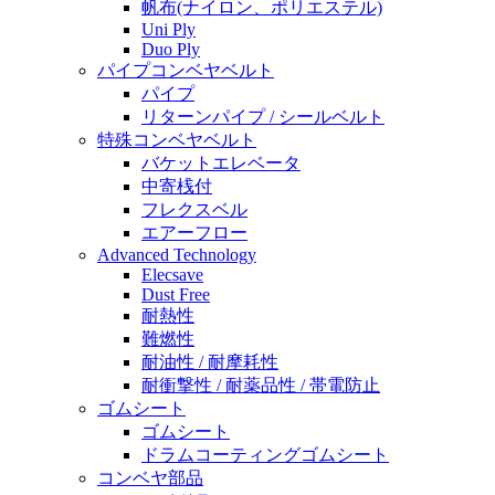
帆布(ナイロン、ポリエステル)
Uni Ply
Duo Ply
パイプコンベヤベルト
パイプ
リターンパイプ / シールベルト
特殊コンベヤベルト
バケットエレベータ
中寄桟付
フレクスベル
エアーフロー
Advanced Technology
Elecsave
Dust Free
耐熱性
難燃性
耐油性 / 耐摩耗性
耐衝撃性 / 耐薬品性 / 帯電防止
ゴムシート
ゴムシート
ドラムコーティングゴムシート
コンベヤ部品