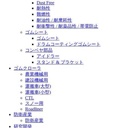
Dust Free
耐熱性
難燃性
耐油性 / 耐摩耗性
耐衝撃性 / 耐薬品性 / 帯電防止
ゴムシート
ゴムシート
ドラムコーティングゴムシート
コンベヤ部品
アイドラー
スタンド & ブラケット
ゴムクローラ
農業機械用
建設機械用
運搬車(大型)
運搬車(小型)
CTL
スノー用
Roadliner
防衛産業
防衛産業
研究開発