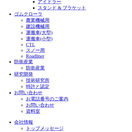
アイドラー
スタンド & ブラケット
ゴムクローラ
農業機械用
建設機械用
運搬車(大型)
運搬車(小型)
CTL
スノー用
Roadliner
防衛産業
防衛産業
研究開発
技術研究所
特許と認定
お問い合わせ
お電話番号のご案内
お問い合わせ
資料室
会社情報
トップメッセージ