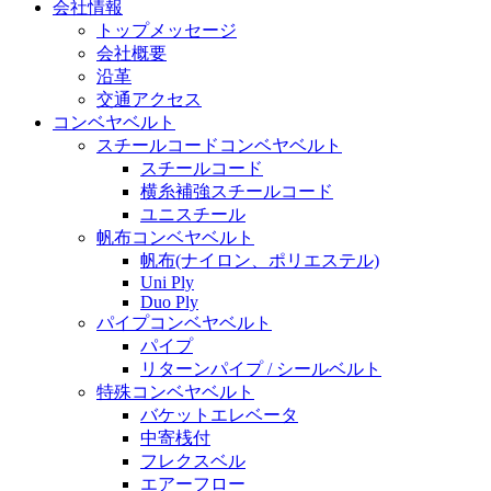
会社情報
トップメッセージ
会社概要
沿革
交通アクセス
コンベヤベルト
スチールコードコンベヤベルト
スチールコード
横糸補強スチールコード
ユニスチール
帆布コンベヤベルト
帆布(ナイロン、ポリエステル)
Uni Ply
Duo Ply
パイプコンベヤベルト
パイプ
リターンパイプ / シールベルト
特殊コンベヤベルト
バケットエレベータ
中寄桟付
フレクスベル
エアーフロー