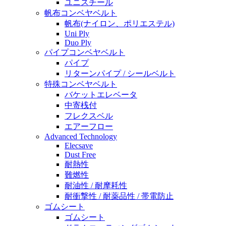
ユニスチール
帆布コンベヤベルト
帆布(ナイロン、ポリエステル)
Uni Ply
Duo Ply
パイプコンベヤベルト
パイプ
リターンパイプ / シールベルト
特殊コンベヤベルト
バケットエレベータ
中寄桟付
フレクスベル
エアーフロー
Advanced Technology
Elecsave
Dust Free
耐熱性
難燃性
耐油性 / 耐摩耗性
耐衝撃性 / 耐薬品性 / 帯電防止
ゴムシート
ゴムシート