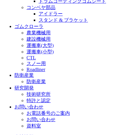
ドラムコーティングゴムシート
コンベヤ部品
アイドラー
スタンド & ブラケット
ゴムクローラ
農業機械用
建設機械用
運搬車(大型)
運搬車(小型)
CTL
スノー用
Roadliner
防衛産業
防衛産業
研究開発
技術研究所
特許と認定
お問い合わせ
お電話番号のご案内
お問い合わせ
資料室