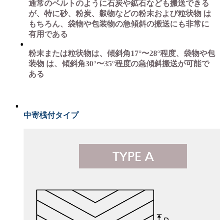
通常のベルトのように石炭や鉱石なども搬送できる
が、特に砂、粉炭、穀物などの粉末および粒状物 は
もちろん、袋物や包装物の急傾斜の搬送にも非常に
有用である
粉末または粒状物は、傾斜角17°〜28°程度、袋物や包
装物 は、傾斜角30°〜35°程度の急傾斜搬送が可能で
ある
中寄桟付タイプ