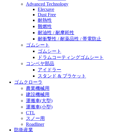
Advanced Technology
Elecsave
Dust Free
耐熱性
難燃性
耐油性 / 耐摩耗性
耐衝撃性 / 耐薬品性 / 帯電防止
ゴムシート
ゴムシート
ドラムコーティングゴムシート
コンベヤ部品
アイドラー
スタンド & ブラケット
ゴムクローラ
農業機械用
建設機械用
運搬車(大型)
運搬車(小型)
CTL
スノー用
Roadliner
防衛産業