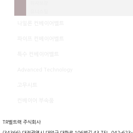
위사보강
유니스틸
나일론 컨베이어벨트
나일론 · 폴리에스터
파이프 컨베이어벨트
유니플라이
파이프
듀오플라이
특수 컨베이어벨트
리턴파이프 / 씰 벨트
버켓엘리베이터
Advanced Technology
Chevron
에너지절감
주름혹
고무시트
Dust Free
공기부상
고무시트
내열성
컨베이어 부속품
드럼 코팅 고무판
난연성
아이들러
내유성 / 내마모성
스탠드 / 브라켓
TR벨트랙 주식회사
내충격성 / 내약품성 / 대전방지
(34366) 대전광역시 대덕구 대화로 106번길 43 TEL. 042-623-6