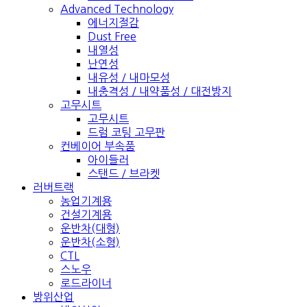
Advanced Technology
에너지절감
Dust Free
내열성
난연성
내유성 / 내마모성
내충격성 / 내약품성 / 대전방지
고무시트
고무시트
드럼 코팅 고무판
컨베이어 부속품
아이들러
스탠드 / 브라켓
러버트랙
농업기계용
건설기계용
운반차(대형)
운반차(소형)
CTL
스노우
로드라이너
방위산업