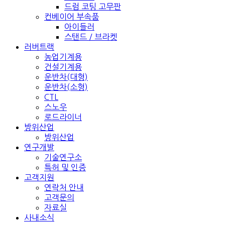
드럼 코팅 고무판
컨베이어 부속품
아이들러
스탠드 / 브라켓
러버트랙
농업기계용
건설기계용
운반차(대형)
운반차(소형)
CTL
스노우
로드라이너
방위산업
방위산업
연구개발
기술연구소
특허 및 인증
고객지원
연락처 안내
고객문의
자료실
사내소식