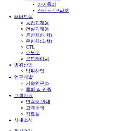
아이들러
스탠드 / 브라켓
러버트랙
농업기계용
건설기계용
운반차(대형)
운반차(소형)
CTL
스노우
로드라이너
방위산업
방위산업
연구개발
기술연구소
특허 및 인증
고객지원
연락처 안내
고객문의
자료실
사내소식
회사소개