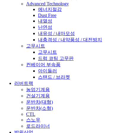
Advanced Technology
에너지절감
Dust Free
내열성
난연성
내유성 / 내마모성
내충격성 / 내약품성 / 대전방지
고무시트
고무시트
드럼 코팅 고무판
컨베이어 부속품
아이들러
스탠드 / 브라켓
러버트랙
농업기계용
건설기계용
운반차(대형)
운반차(소형)
CTL
스노우
로드라이너
방위산업