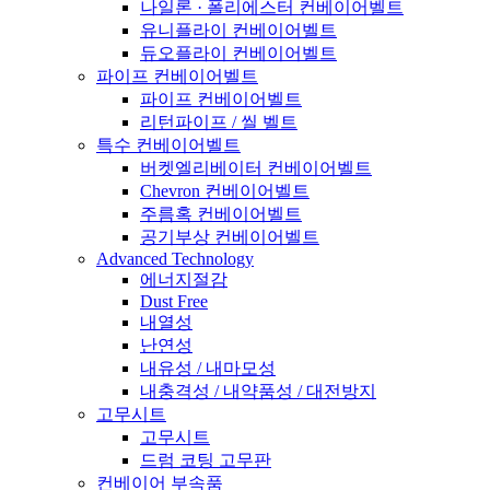
나일론 · 폴리에스터 컨베이어벨트
유니플라이 컨베이어벨트
듀오플라이 컨베이어벨트
파이프 컨베이어벨트
파이프 컨베이어벨트
리턴파이프 / 씰 벨트
특수 컨베이어벨트
버켓엘리베이터 컨베이어벨트
Chevron 컨베이어벨트
주름혹 컨베이어벨트
공기부상 컨베이어벨트
Advanced Technology
에너지절감
Dust Free
내열성
난연성
내유성 / 내마모성
내충격성 / 내약품성 / 대전방지
고무시트
고무시트
드럼 코팅 고무판
컨베이어 부속품