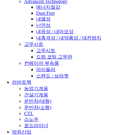
Advanced Technology
에너지절감
Dust Free
내열성
난연성
내유성 / 내마모성
내충격성 / 내약품성 / 대전방지
고무시트
고무시트
드럼 코팅 고무판
컨베이어 부속품
아이들러
스탠드 / 브라켓
러버트랙
농업기계용
건설기계용
운반차(대형)
운반차(소형)
CTL
스노우
로드라이너
방위산업