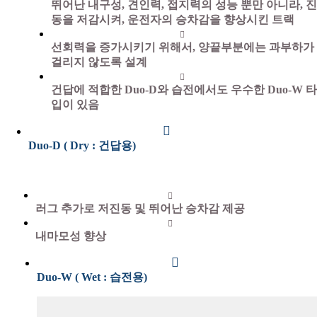
뛰어난 내구성, 견인력, 접지력의 성능 뿐만 아니라, 진
동을 저감시켜, 운전자의 승차감을 향상시킨 트랙
선회력을 증가시키기 위해서, 양끝부분에는 과부하가
걸리지 않도록 설계
건답에 적합한 Duo-D와 습전에서도 우수한 Duo-W 타
입이 있음
Duo-D ( Dry :
건답용
)
러그 추가
로
저진동
및 뛰어난
승차감
제공
내마모성
향상
Duo-W ( Wet :
습전용
)