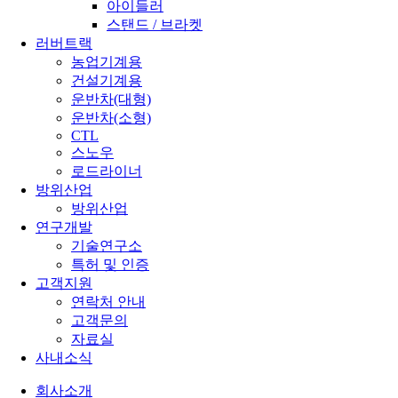
아이들러
스탠드 / 브라켓
러버트랙
농업기계용
건설기계용
운반차(대형)
운반차(소형)
CTL
스노우
로드라이너
방위산업
방위산업
연구개발
기술연구소
특허 및 인증
고객지원
연락처 안내
고객문의
자료실
사내소식
회사소개